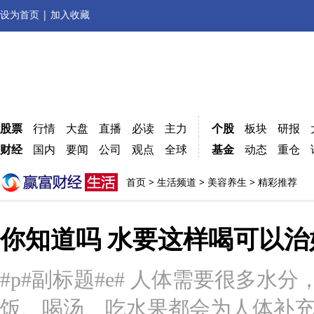
设为首页
|
加入收藏
股票
行情
大盘
直播
必读
主力
个股
板块
研报
财经
国内
要闻
公司
观点
全球
基金
动态
重仓
首页
>
生活频道
>
美容养生
> 精彩推荐
你知道吗 水要这样喝可以治
#p#副标题#e# 人体需要很多
饭、喝汤、吃水果都会为人体补