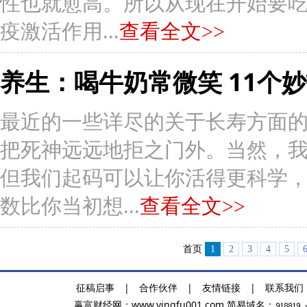
性也就愈高。所以从现在开始要
疫激活作用...
查看全文>>
养生：喝牛奶常微笑 11个
最近的一些详尽的关于长寿方面
把死神远远地拒之门外。当然，
但我们起码可以让你活得更科学
数比你当初想...
查看全文>>
首页
1
2
3
4
5
征稿启事
|
合作伙伴
|
友情链接
|
联系我们
赢富财经网：
www.yingfu001.com
简易域名：