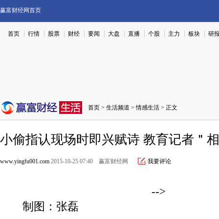
赢富财经网首页
首页
行情
股票
财经
要闻
大盘
直播
个股
主力
板块
研
首页
>
生活频道
>
情感生活
> 正文
小偷指认现场时即兴赋诗 教育记者＂
www.yingfu001.com
2015-10-25 07:40 赢富财经网
我要评论
-->
制图：张磊