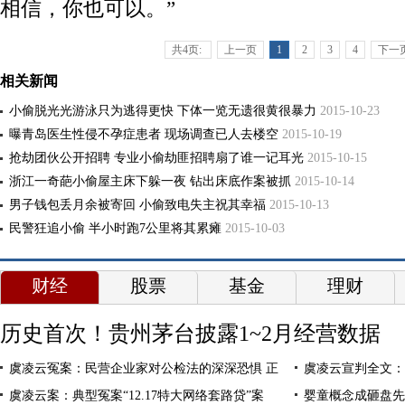
相信
，你也可以。”
共4页:
上一页
1
2
3
4
下一
相关新闻
小偷脱光光游泳只为逃得更快 下体一览无遗很黄很暴力
2015-10-23
曝青岛医生性侵不孕症患者 现场调查已人去楼空
2015-10-19
抢劫团伙公开招聘 专业小偷劫匪招聘扇了谁一记耳光
2015-10-15
浙江一奇葩小偷屋主床下躲一夜 钻出床底作案被抓
2015-10-14
男子钱包丢月余被寄回 小偷致电失主祝其幸福
2015-10-13
民警狂追小偷 半小时跑7公里将其累瘫
2015-10-03
财经
股票
基金
理财
历史首次！贵州茅台披露1~2月经营数据
虞凌云冤案：民营企业家对公检法的深深恐惧 正
虞凌云宣判全文：
虞凌云案：典型冤案“12.17特大网络套路贷”案
婴童概念成砸盘先