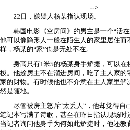
-->
22日，嫌疑人杨某指认
现场
。
韩国电影《空房间》的男主是一个“活在
他可以像隐形人一般在陌生人的家里居住而
样，杨某的“家”也是无处不在。
身高只有1米5的杨某身手矫捷，可以在
梭。他趁房主不在溜进房间，吃了主人家的
家的财物。有时候他也不介意在主人家里解决
然是随地。
尽管被房主怒斥“太丢人”，他却觉得
自
笔记本写满了诗歌，甚至在昨日指认
现场
时
当
记者
询问他身手为何如此矫捷时，他还
教