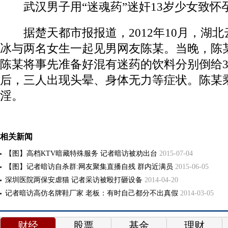
武汉男子用“迷魂药”迷奸13岁少女致怀
据楚天都市报报道，2012年10月，湖北
冰与两名女生一起见男网友陈某。当晚，陈
陈某将事先准备好混有迷药的饮料分别倒给
后，三人出现头晕、身体无力等症状。陈某
淫。
相关新闻
【图】高档KTV暗藏特殊服务 记者暗访被劝出台
2015-07-04
【图】记者暗访自杀群:网友聚集直播自残 群内近满员
2015-06-05
深圳医院两保安虐猫 记者采访被殴打砸设备
2014-04-20
记者暗访高仿名牌鞋厂家 老板：有时自己都分不出真假
2014-03-05
财经
股票
基金
理财