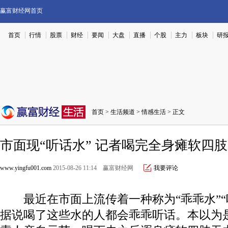
赢富财经网首页
首页
行情
股票
财经
要闻
大盘
直播
个股
主力
板块
研
首页
>
生活频道
>
情感生活
> 正文
市面现“听话水” 记者喝完全身瘫软四
www.yingfu001.com
2015-08-26 11:14 赢富财经网
我要评论
最近在市面上流传着一种称为“乖乖水”“
据说喝了这些水的人都会乖乖听话。本以为