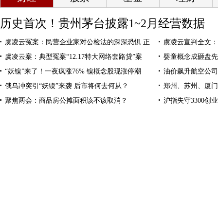
历史首次！贵州茅台披露1~2月经营数据
虞凌云冤案：民营企业家对公检法的深深恐惧 正
虞凌云宣判全文：
虞凌云案：典型冤案“12.17特大网络套路贷”案
婴童概念成砸盘先
“妖镍”来了！一夜疯涨76% 镍概念股现涨停潮
油价飙升航空公司
俄乌冲突引“妖镍”来袭 后市将何去何从？
郑州、苏州、厦门
聚焦两会：商品房公摊面积该不该取消？
沪指失守3300创