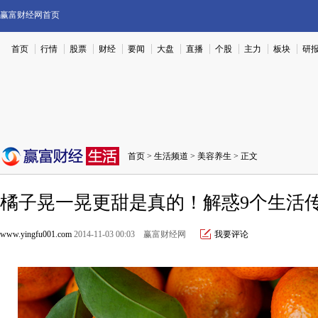
赢富财经网首页
首页
行情
股票
财经
要闻
大盘
直播
个股
主力
板块
研
首页
>
生活频道
>
美容养生
> 正文
橘子晃一晃更甜是真的！解惑9个生活
www.yingfu001.com
2014-11-03 00:03 赢富财经网
我要评论