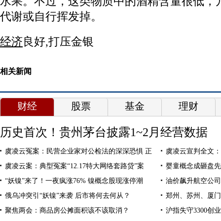
水果。不过，这类物质中的酒精含量很低，
代谢或自行挥发掉。
经济
良好,打压金银
相关新闻
财经
股票
基金
理财
历史首次！贵州茅台披露1~2月经营数据
虞凌云冤案：民营企业家对公检法的深深恐惧 正
虞凌云宣判全文：
虞凌云案：典型冤案“12.17特大网络套路贷”案
婴童概念成砸盘先
“妖镍”来了！一夜疯涨76% 镍概念股现涨停潮
油价飙升航空公司
俄乌冲突引“妖镍”来袭 后市将何去何从？
郑州、苏州、厦门
聚焦两会：商品房公摊面积该不该取消？
沪指失守3300创