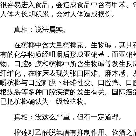
很容易进入食品，会造成食品中含有甲苯、
人体内长期积累，会对人体造成损伤。
真相：说法属实。
在槟榔中含大量槟榔素、生物碱，其具有
有的化学物质经咀嚼后形成亚硝基，而亚硝
物。口腔黏膜和槟榔中所含生物碱等发生反
纤维化，在临床表现为张口困难、麻木感、
嚼槟榔与口腔黏膜下纤维性变、口腔癌、口
根纵裂等多种口腔疾病的发生有关。国际癌症
已把槟榔确认为一级致癌物。
真相：没这么严重，但有一定道理。
榴莲对乙醛脱氢酶有抑制作用。饮酒之后